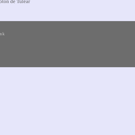
oton de Tuléar
ank