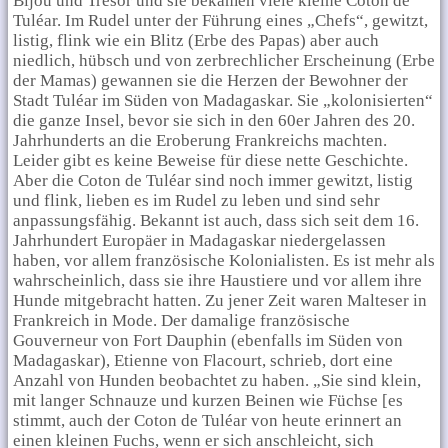
Bijou und Trésor und sie bekamen viele kleine Coton de
Tuléar. Im Rudel unter der Führung eines „Chefs“, gewitzt,
listig, flink wie ein Blitz (Erbe des Papas) aber auch
niedlich, hübsch und von zerbrechlicher Erscheinung (Erbe
der Mamas) gewannen sie die Herzen der Bewohner der
Stadt Tuléar im Süden von Madagaskar. Sie „kolonisierten“
die ganze Insel, bevor sie sich in den 60er Jahren des 20.
Jahrhunderts an die Eroberung Frankreichs machten.
Leider gibt es keine Beweise für diese nette Geschichte.
Aber die Coton de Tuléar sind noch immer gewitzt, listig
und flink, lieben es im Rudel zu leben und sind sehr
anpassungsfähig. Bekannt ist auch, dass sich seit dem 16.
Jahrhundert Europäer in Madagaskar niedergelassen
haben, vor allem französische Kolonialisten. Es ist mehr als
wahrscheinlich, dass sie ihre Haustiere und vor allem ihre
Hunde mitgebracht hatten. Zu jener Zeit waren Malteser in
Frankreich in Mode. Der damalige französische
Gouverneur von Fort Dauphin (ebenfalls im Süden von
Madagaskar), Etienne von Flacourt, schrieb, dort eine
Anzahl von Hunden beobachtet zu haben. „Sie sind klein,
mit langer Schnauze und kurzen Beinen wie Füchse [es
stimmt, auch der Coton de Tuléar von heute erinnert an
einen kleinen Fuchs, wenn er sich anschleicht, sich