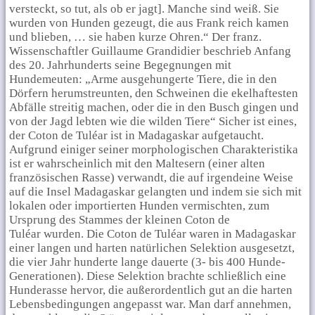
versteckt, so tut, als ob er jagt]. Manche sind weiß. Sie
wurden von Hunden gezeugt, die aus Frank reich kamen
und blieben, … sie haben kurze Ohren.“ Der franz.
Wissenschaftler Guillaume Grandidier beschrieb Anfang
des 20. Jahrhunderts seine Begegnungen mit
Hundemeuten: „Arme ausgehungerte Tiere, die in den
Dörfern herumstreunten, den Schweinen die ekelhaftesten
Abfälle streitig machen, oder die in den Busch gingen und
von der Jagd lebten wie die wilden Tiere“ Sicher ist eines,
der Coton de Tuléar ist in Madagaskar aufgetaucht.
Aufgrund einiger seiner morphologischen Charakteristika
ist er wahrscheinlich mit den Maltesern (einer alten
französischen Rasse) verwandt, die auf irgendeine Weise
auf die Insel Madagaskar gelangten und indem sie sich mit
lokalen oder importierten Hunden vermischten, zum
Ursprung des Stammes der kleinen Coton de
Tuléar wurden. Die Coton de Tuléar waren in Madagaskar
einer langen und harten natürlichen Selektion ausgesetzt,
die vier Jahr hunderte lange dauerte (3- bis 400 Hunde-
Generationen). Diese Selektion brachte schließlich eine
Hunderasse hervor, die außerordentlich gut an die harten
Lebensbedingungen angepasst war. Man darf annehmen,