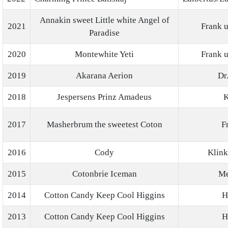
Annakin sweet Little white Angel of
2021
Frank u
Paradise
2020
Montewhite Yeti
Frank u
2019
Akarana Aerion
Dr
2018
Jespersens Prinz Amadeus
K
2017
Masherbrum the sweetest Coton
F
2016
Cody
Klink
2015
Cotonbrie Iceman
Me
2014
Cotton Candy Keep Cool Higgins
H
2013
Cotton Candy Keep Cool Higgins
H