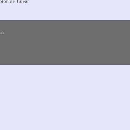
oton de Tuléar
ank