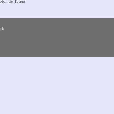
oton de Tuléar
ank