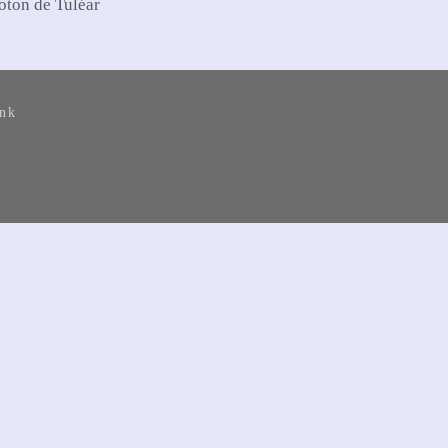
oton de Tuléar
ank