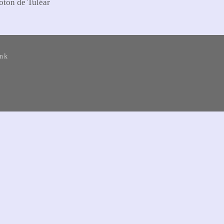
oton de Tuléar
ank